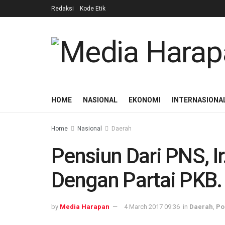
Redaksi
Kode Etik
HOME
NASIONAL
EKONOMI
INTERNASIONA
Home
Nasional
Daerah
​Pensiun Dari PNS, I
Dengan Partai PKB.
by
Media Harapan
4 March 2017 09:36
in
Daerah
,
Pol