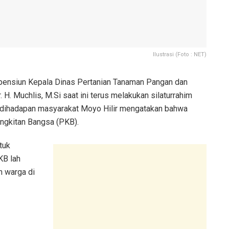
Ilustrasi (Foto : NET)
pensiun Kepala Dinas Pertanian Tanaman Pangan dan
. H. Muchlis, M.Si saat ini terus melakukan silaturrahim
is dihadapan masyarakat Moyo Hilir mengatakan bahwa
angkitan Bangsa (PKB).
tuk
KB lah
n warga di