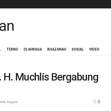
L
TEKNO
OLAHRAGA
KHAZANAH
SOSIAL
VIDEO
r. H. Muchlis Bergabung
0
itik
,
Ragam