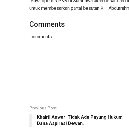
“Saya optimis PKB di Sumbawa akan besar dan bisa 
untuk membesarkan partai besutan KH. Abdurrahma
Comments
comments
Previous Post
​Khairil Anwar: Tidak Ada Payung Hukum
Dana Aspirasi Dewan.