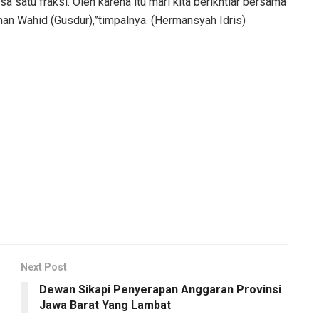
satu fraksi. Oleh karena itu mari kita berikhtiar bersama
n Wahid (Gusdur),”timpalnya. (Hermansyah Idris)
Next Post
Dewan Sikapi Penyerapan Anggaran Provinsi
Jawa Barat Yang Lambat