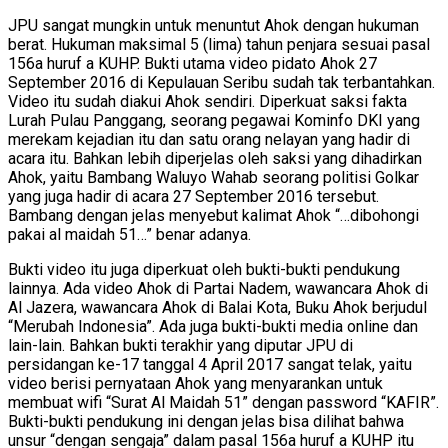
JPU sangat mungkin untuk menuntut Ahok dengan hukuman
berat. Hukuman maksimal 5 (lima) tahun penjara sesuai pasal
156a huruf a KUHP. Bukti utama video pidato Ahok 27
September 2016 di Kepulauan Seribu sudah tak terbantahkan.
Video itu sudah diakui Ahok sendiri. Diperkuat saksi fakta
Lurah Pulau Panggang, seorang pegawai Kominfo DKI yang
merekam kejadian itu dan satu orang nelayan yang hadir di
acara itu. Bahkan lebih diperjelas oleh saksi yang dihadirkan
Ahok, yaitu Bambang Waluyo Wahab seorang politisi Golkar
yang juga hadir di acara 27 September 2016 tersebut.
Bambang dengan jelas menyebut kalimat Ahok “…dibohongi
pakai al maidah 51…” benar adanya.
Bukti video itu juga diperkuat oleh bukti-bukti pendukung
lainnya. Ada video Ahok di Partai Nadem, wawancara Ahok di
Al Jazera, wawancara Ahok di Balai Kota, Buku Ahok berjudul
“Merubah Indonesia”. Ada juga bukti-bukti media online dan
lain-lain. Bahkan bukti terakhir yang diputar JPU di
persidangan ke-17 tanggal 4 April 2017 sangat telak, yaitu
video berisi pernyataan Ahok yang menyarankan untuk
membuat wifi “Surat Al Maidah 51” dengan password “KAFIR”.
Bukti-bukti pendukung ini dengan jelas bisa dilihat bahwa
unsur “dengan sengaja” dalam pasal 156a huruf a KUHP itu