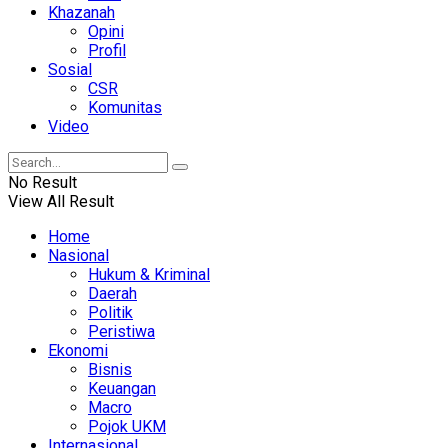
Khazanah
Opini
Profil
Sosial
CSR
Komunitas
Video
No Result
View All Result
Home
Nasional
Hukum & Kriminal
Daerah
Politik
Peristiwa
Ekonomi
Bisnis
Keuangan
Macro
Pojok UKM
Internasional