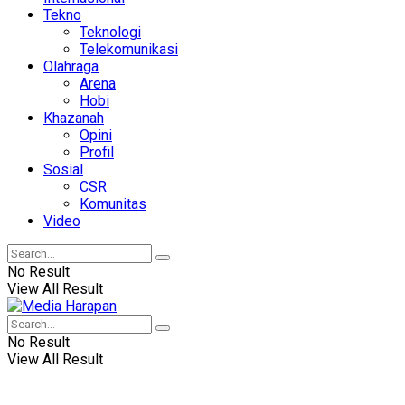
Tekno
Teknologi
Telekomunikasi
Olahraga
Arena
Hobi
Khazanah
Opini
Profil
Sosial
CSR
Komunitas
Video
No Result
View All Result
No Result
View All Result