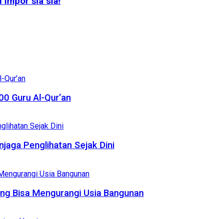
impor sia sia!
0 Guru Al-Qur’an
njaga Penglihatan Sejak Dini
ang Bisa Mengurangi Usia Bangunan