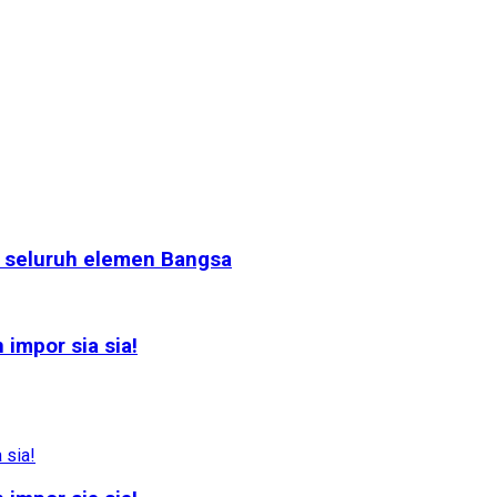
t seluruh elemen Bangsa
impor sia sia!