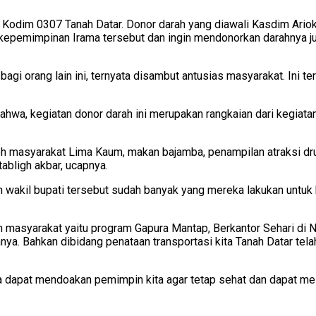
an Kodim 0307 Tanah Datar. Donor darah yang diawali Kasdim Arioko 
epemimpinan Irama tersebut dan ingin mendonorkan darahnya jug
gi orang lain ini, ternyata disambut antusias masyarakat. Ini te
bahwa, kegiatan donor darah ini merupakan rangkaian dari kegia
 oleh masyarakat Lima Kaum, makan bajamba, penampilan atraksi 
tabligh akbar, ucapnya.
an wakil bupati tersebut sudah banyak yang mereka lakukan untu
masyarakat yaitu program Gapura Mantap, Berkantor Sehari di Na
a. Bahkan dibidang penataan transportasi kita Tanah Datar tela
ta dapat mendoakan pemimpin kita agar tetap sehat dan dapat me