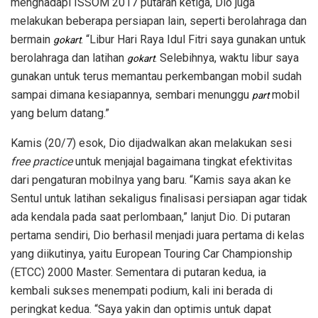
menghadapi ISSOM 2017 putaran ketiga, Dio juga
melakukan beberapa persiapan lain, seperti berolahraga dan
bermain
. “Libur Hari Raya Idul Fitri saya gunakan untuk
gokart
berolahraga dan latihan
. Selebihnya, waktu libur saya
gokart
gunakan untuk terus memantau perkembangan mobil sudah
sampai dimana kesiapannya, sembari menunggu
mobil
part
yang belum datang.”
Kamis (20/7) esok, Dio dijadwalkan akan melakukan sesi
free practice
untuk menjajal bagaimana tingkat efektivitas
dari pengaturan mobilnya yang baru. “Kamis saya akan ke
Sentul untuk latihan sekaligus finalisasi persiapan agar tidak
ada kendala pada saat perlombaan,” lanjut Dio. Di putaran
pertama sendiri, Dio berhasil menjadi juara pertama di kelas
yang diikutinya, yaitu European Touring Car Championship
(ETCC) 2000 Master. Sementara di putaran kedua, ia
kembali sukses menempati podium, kali ini berada di
peringkat kedua. “Saya yakin dan optimis untuk dapat