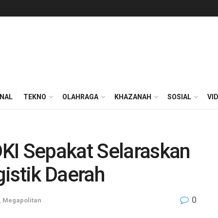
ONAL
TEKNO
OLAHRAGA
KHAZANAH
SOSIAL
VI
KI Sepakat Selaraskan
istik Daerah
0
,
Megapolitan