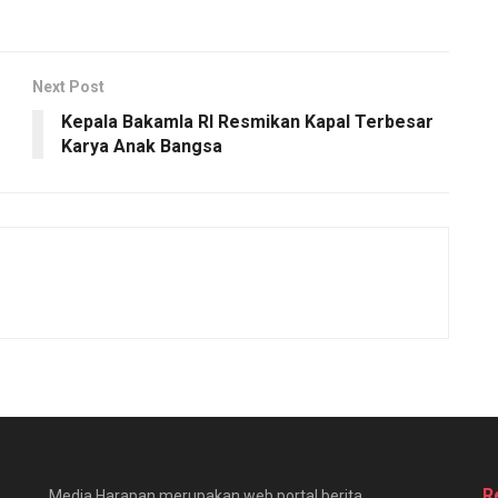
Next Post
Kepala Bakamla RI Resmikan Kapal Terbesar
Karya Anak Bangsa
R
Media Harapan merupakan web portal berita