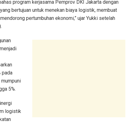
bahas program kerjasama Pemprov DKI Jakarta dengan
 yang bertujuan untuk menekan biaya logistik, membuat
ya mendorong pertumbuhan ekonomi,” ujar Yukki setelah
.
gunan
 menjadi
sarkan
% pada
ng mumpuni
ngga 5%.
inergi
m logistik
katan