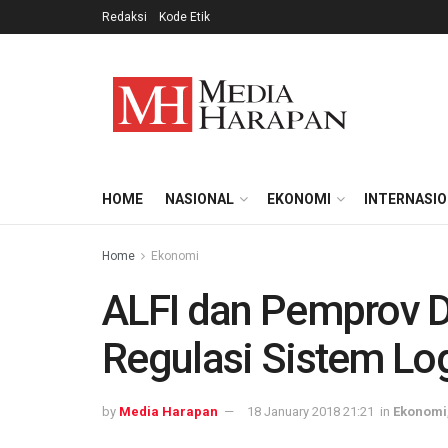
Redaksi
Kode Etik
HOME
NASIONAL
EKONOMI
INTERNASI
Home
Ekonomi
ALFI dan Pemprov D
Regulasi Sistem Log
by
Media Harapan
18 January 2018 21:21
in
Ekonomi