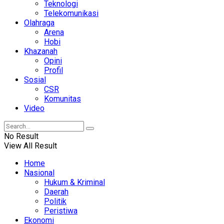
Teknologi
Telekomunikasi
Olahraga
Arena
Hobi
Khazanah
Opini
Profil
Sosial
CSR
Komunitas
Video
No Result
View All Result
Home
Nasional
Hukum & Kriminal
Daerah
Politik
Peristiwa
Ekonomi