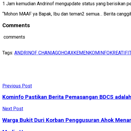
1 Jam kemudian Andrinof mengupdate status yang berisikan p
“Mohon MAAF ya Bapak, Ibu dan teman2 semua… Berita canggih 
Comments
comments
Tags:
ANDRINOF CHANIAGO
HOAX
KEMENKOMINFO
KREATIFI
Previous Post
Kominfo Pastikan Berita Pemasangan BDCS adala
Next Post
Warga Bukit Duri Korban Penggusuran Ahok Menan