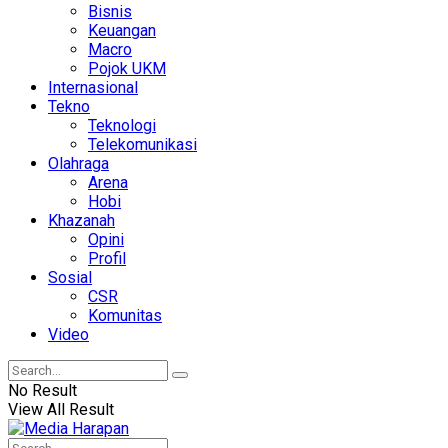
Bisnis
Keuangan
Macro
Pojok UKM
Internasional
Tekno
Teknologi
Telekomunikasi
Olahraga
Arena
Hobi
Khazanah
Opini
Profil
Sosial
CSR
Komunitas
Video
No Result
View All Result