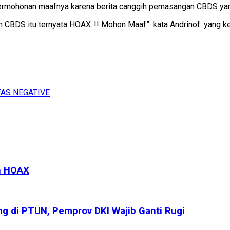
ermohonan maafnya karena berita canggih pemasangan CBDS yang
CBDS itu ternyata HOAX..!! Mohon Maaf”. kata Andrinof. yang 
TAS NEGATIVE
h HOAX
g di PTUN, Pemprov DKI Wajib Ganti Rugi