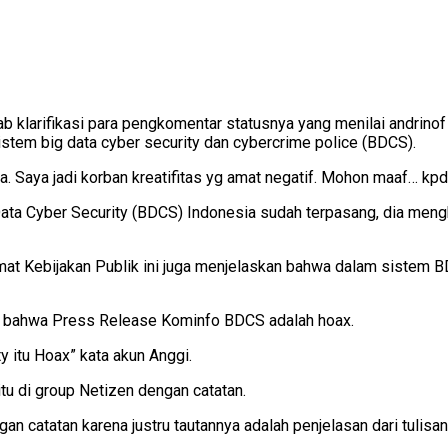
ab klarifikasi para pengkomentar statusnya yang menilai andrin
tem big data cyber security dan cybercrime police (BDCS).
. Saya jadi korban kreatifitas yg amat negatif. Mohon maaf… kp
a Cyber Security (BDCS) Indonesia sudah terpasang, dia meng
 Kebijakan Publik ini juga menjelaskan bahwa dalam sistem BD
an bahwa Press Release Kominfo BDCS adalah hoax.
y itu Hoax” kata akun Anggi.
u di group Netizen dengan catatan.
an catatan karena justru tautannya adalah penjelasan dari tulisa