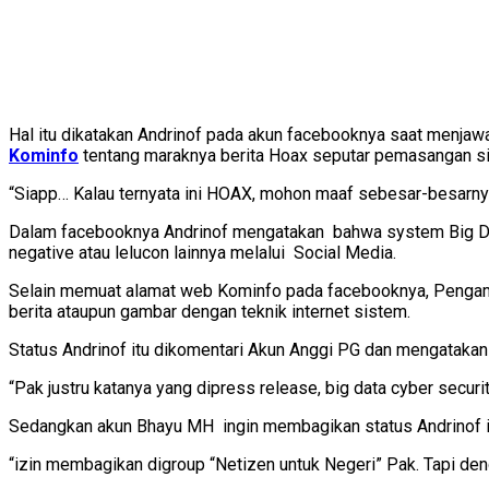
Hal itu dikatakan Andrinof pada akun facebooknya saat menjaw
Kominfo
tentang maraknya berita Hoax seputar pemasangan sis
“Siapp… Kalau ternyata ini HOAX, mohon maaf sebesar-besarnya
Dalam facebooknya Andrinof mengatakan bahwa system Big Dat
negative atau lelucon lainnya melalui Social Media.
Selain memuat alamat web Kominfo pada facebooknya, Pengamat
berita ataupun gambar dengan teknik internet sistem.
Status Andrinof itu dikomentari Akun Anggi PG dan mengatak
“Pak justru katanya yang dipress release, big data cyber securit
Sedangkan akun Bhayu MH ingin membagikan status Andrinof it
“izin membagikan digroup “Netizen untuk Negeri” Pak. Tapi deng