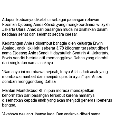
Adapun keduanya diketahui sebagai pasangan relawan
Roemah Djoeang Anies-Sandi ,yang mengkoordinasi wilayah
Jakarta Utara. Anak dari pasangan muda ini dilahirkan dalam
keadaan sehat dan selamat secara caesar.
Kedatangan Anies disambut bahagia oleh keluarga Erwin.
Apalagi, anak laki-laki seberat 3,78 kilogram tersebut diberi
nama Djoeang AniesSandi Hidayatullah Syatirih Al-Jakartaty.
Erwin sendiri berinisiatif memanggilnya Dahsa yang diambil
dari singkatan nama anaknya.
“Namanya ini membawa sejarah, Insya Allah. Jadi anak yang
membawa manfaat dan menjadi qurrota a’yun,” ujar Anies
sembari menggendong Dahsa.
Mantan Mentdikbud RI ini pun merasa mendapatkan
kehormatan dari pasangan tersebut karena namanya
disematkan kepada anak yang akan menjadi generasi penerus
bangsa.
“Ayahnya pejuang, ibunya juga. Dan anaknya diberi nama