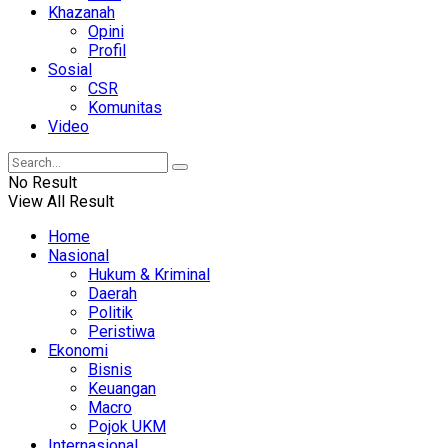
Khazanah
Opini
Profil
Sosial
CSR
Komunitas
Video
No Result
View All Result
Home
Nasional
Hukum & Kriminal
Daerah
Politik
Peristiwa
Ekonomi
Bisnis
Keuangan
Macro
Pojok UKM
Internasional