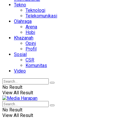
Tekno
Teknologi
Telekomunikasi
Olahraga
Arena
Hobi
Khazanah
Opini
Profil
Sosial
CSR
Komunitas
Video
No Result
View All Result
No Result
View All Result