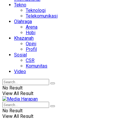
Tekno
Teknologi
Telekomunikasi
Olahraga
Arena
Hobi
Khazanah
Opini
Profil
Sosial
CSR
Komunitas
Video
No Result
View All Result
No Result
View All Result