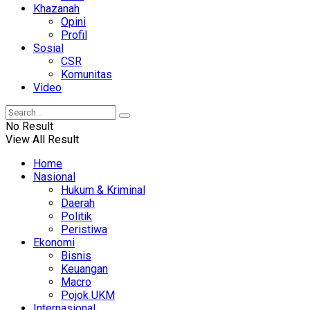
Khazanah
Opini
Profil
Sosial
CSR
Komunitas
Video
No Result
View All Result
Home
Nasional
Hukum & Kriminal
Daerah
Politik
Peristiwa
Ekonomi
Bisnis
Keuangan
Macro
Pojok UKM
Internasional