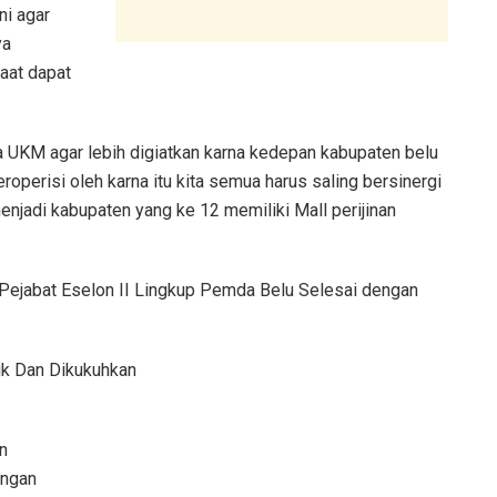
ini agar
ya
aat dapat
UKM agar lebih digiatkan karna kedepan kabupaten belu
operisi oleh karna itu kita semua harus saling bersinergi
enjadi kabupaten yang ke 12 memiliki Mall perijinan
 Pejabat Eselon II Lingkup Pemda Belu Selesai dengan
ik Dan Dikukuhkan
n
angan