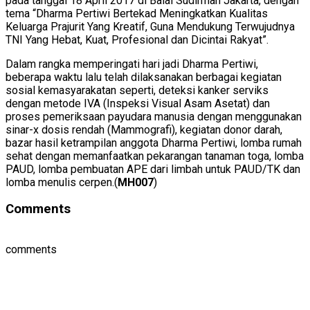
pada tanggal 18 April 2017 di Balai Sudirman Jakarta, dengan
tema “Dharma Pertiwi Bertekad Meningkatkan Kualitas
Keluarga Prajurit Yang Kreatif, Guna Mendukung Terwujudnya
TNI Yang Hebat, Kuat, Profesional dan Dicintai Rakyat”.
Dalam rangka memperingati hari jadi Dharma Pertiwi,
beberapa waktu lalu telah dilaksanakan berbagai kegiatan
sosial kemasyarakatan seperti, deteksi kanker serviks
dengan metode IVA (Inspeksi Visual Asam Asetat) dan
proses pemeriksaan payudara manusia dengan menggunakan
sinar-x dosis rendah (Mammografi), kegiatan donor darah,
bazar hasil ketrampilan anggota Dharma Pertiwi, lomba rumah
sehat dengan memanfaatkan pekarangan tanaman toga, lomba
PAUD, lomba pembuatan APE dari limbah untuk PAUD/TK dan
lomba menulis cerpen.(
MH007
)
Comments
comments