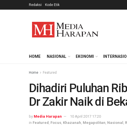
Redaksi
Kode Etik
HOME
NASIONAL
EKONOMI
INTERNASI
Home
Featured
Dihadiri Puluhan R
Dr Zakir Naik di Bek
by
Media Harapan
10 April 2017 17:20
in
Featured
,
Focus
,
Khazanah
,
Megapolitan
,
Nasional
,