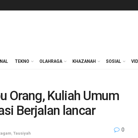
ONAL
TEKNO
OLAHRAGA
KHAZANAH
SOSIAL
VI
ibu Orang, Kuliah Umum
asi Berjalan lancar
0
Ragam
,
Tausiyah