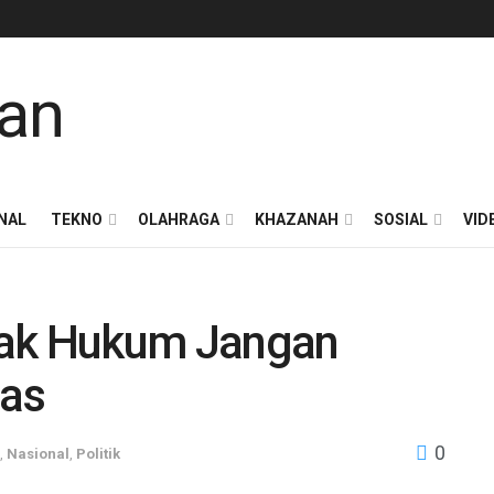
NAL
TEKNO
OLAHRAGA
KHAZANAH
SOSIAL
VID
gak Hukum Jangan
mas
0
,
Nasional
,
Politik