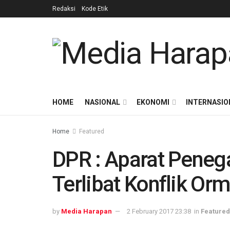
Redaksi
Kode Etik
HOME
NASIONAL
EKONOMI
INTERNASIO
Home
Featured
DPR : Aparat Pene
Terlibat Konflik Or
by
Media Harapan
2 February 2017 23:38
in
Featured