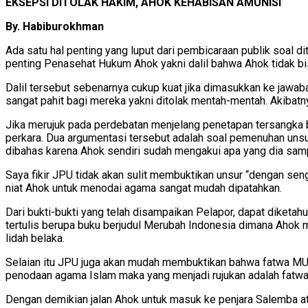
EKSEPSI DITOLAK HAKIM, AHOK KEHABISAN AMUNISI
By. Habiburokhman
Ada satu hal penting yang luput dari pembicaraan publik soal 
penting Penasehat Hukum Ahok yakni dalil bahwa Ahok tidak 
Dalil tersebut sebenarnya cukup kuat jika dimasukkan ke ja
sangat pahit bagi mereka yakni ditolak mentah-mentah. Akibatn
Jika merujuk pada perdebatan menjelang penetapan tersangka b
perkara. Dua argumentasi tersebut adalah soal pemenuhan unsu
dibahas karena Ahok sendiri sudah mengakui apa yang dia samp
Saya fikir JPU tidak akan sulit membuktikan unsur “dengan sen
niat Ahok untuk menodai agama sangat mudah dipatahkan.
Dari bukti-bukti yang telah disampaikan Pelapor, dapat dike
tertulis berupa buku berjudul Merubah Indonesia dimana Ahok 
lidah belaka.
Selaian itu JPU juga akan mudah membuktikan bahwa fatwa MUI
penodaan agama Islam maka yang menjadi rujukan adalah fatwa 
Dengan demikian jalan Ahok untuk masuk ke penjara Salemba at