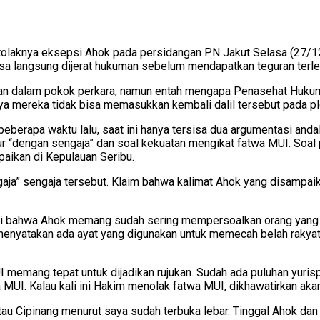
ditolaknya eksepsi Ahok pada persidangan PN Jakut Selasa (27/12
bisa langsung dijerat hukuman sebelum mendapatkan teguran ter
waban dalam pokok perkara, namun entah mengapa Penasehat Hu
ya mereka tidak bisa memasukkan kembali dalil tersebut pada pl
eberapa waktu lalu, saat ini hanya tersisa dua argumentasi an
r “dengan sengaja” dan soal kekuatan mengikat fatwa MUI. Soal 
aikan di Kepulauan Seribu.
gaja” sengaja tersebut. Klaim bahwa kalimat Ahok yang disampai
tahui bahwa Ahok memang sudah sering mempersoalkan orang yang
menyatakan ada ayat yang digunakan untuk memecah belah rakyat
 memang tepat untuk dijadikan rujukan. Sudah ada puluhan yur
MUI. Kalau kali ini Hakim menolak fatwa MUI, dikhawatirkan ak
au Cipinang menurut saya sudah terbuka lebar. Tinggal Ahok dan