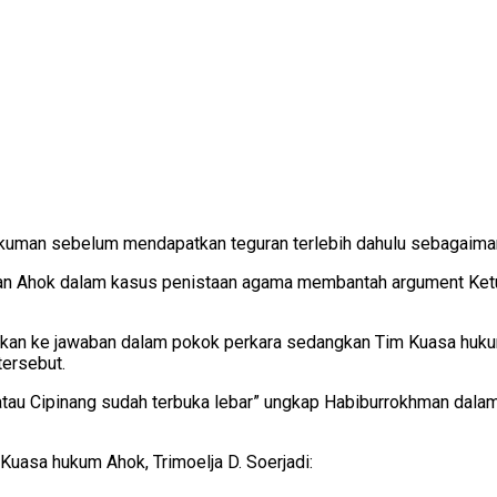
 hukuman sebelum mendapatkan teguran terlebih dahulu sebagai
rkan Ahok dalam kasus penistaan agama membantah argument Ke
sukkan ke jawaban dalam pokok perkara sedangkan Tim Kuasa h
tersebut.
atau Cipinang sudah terbuka lebar” ungkap Habiburrokhman dala
Kuasa hukum Ahok, Trimoelja D. Soerjadi: