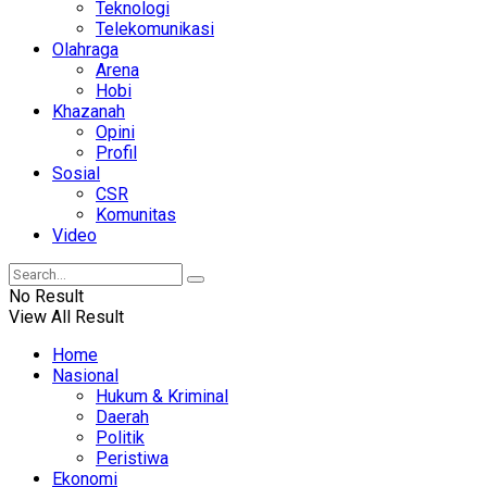
Teknologi
Telekomunikasi
Olahraga
Arena
Hobi
Khazanah
Opini
Profil
Sosial
CSR
Komunitas
Video
No Result
View All Result
Home
Nasional
Hukum & Kriminal
Daerah
Politik
Peristiwa
Ekonomi