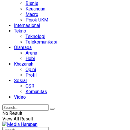
Bisnis
Keuangan
Macro
Pojok UKM
Internasional
Tekno
Teknologi
Telekomunikasi
Olahraga
Arena
Hobi
Khazanah
Opini
Profil
Sosial
CSR
Komunitas
Video
No Result
View All Result