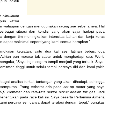
pun selalu
e simulation
pun ketika
ntasan walaupun dengan menggunakan
racing line
sebenarnya. Hal
berbagai situasi dan kondisi yang akan saya hadapi pada
 dengan tim meningkatkan intensitas latihan dan kerja keras
an dapat maksimal seperti yang kami semua harapkan.”
angkaian kegiatan, yaitu dua kali sesi latihan bebas, dua
. Adrian pun merasa tak sabar untuk menghadapi
race
World
engaku, “Saya ingin segera tampil menjadi yang terbaik. Saya,
itmen tinggi untuk selalu tampil percaya diri dan kami yakin
bagai analisa terkait tantangan yang akan dihadapi, sehingga
an sempurna. “Yang terberat ada pada
set up
motor yang saya
,5 kilometer dan rata-rata sektor sirkuit adalah
full
gas. Jadi
 menentukan pada
race
kali ini. Saya beserta Pertamina Almeria
kami percaya semuanya dapat teratasi dengan tepat,” pungkas