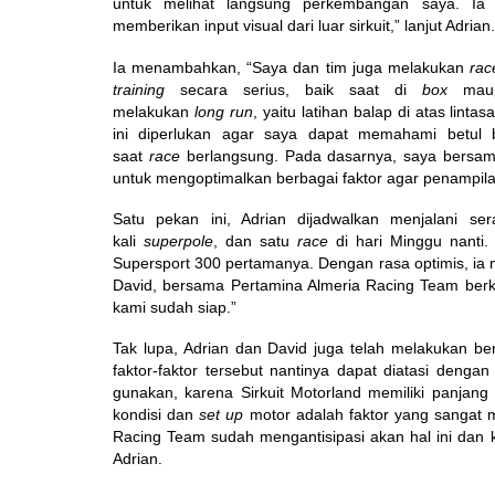
untuk melihat langsung perkembangan saya. Ia 
memberikan input visual dari luar sirkuit,” lanjut Adrian.
Ia menambahkan, “Saya dan tim juga melakukan
rac
training
secara serius, baik saat di
box
mau
melakukan
long run
, yaitu latihan balap di atas li
ini diperlukan agar saya dapat memahami betul 
saat
race
berlangsung. Pada dasarnya, saya bersama
untuk mengoptimalkan berbagai faktor agar penampil
Satu pekan ini, Adrian dijadwalkan menjalani ser
kali
superpole
, dan satu
race
di hari Minggu nanti
Supersport 300 pertamanya. Dengan rasa optimis, ia m
David, bersama Pertamina Almeria Racing Team berkom
kami sudah siap.”
Tak lupa, Adrian dan David juga telah melakukan ber
faktor-faktor tersebut nantinya dapat diatasi deng
gunakan, karena Sirkuit Motorland memiliki panjang 5
kondisi dan
set up
motor adalah faktor yang sangat
Racing Team sudah mengantisipasi akan hal ini dan 
Adrian.