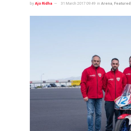
by
Ajo Ridha
31 March 2017 09:49
in
Arena
,
Featured