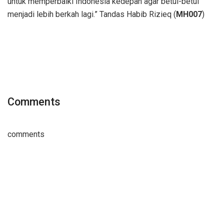
untuk memperbaiki Indonesia kedepan agar betul-betul
menjadi lebih berkah lagi.” Tandas Habib Rizieq (
MH007
)
Comments
comments