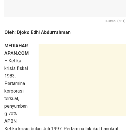
Ilustrasi (NET)
Oleh: Djoko Edhi Abdurrahman
MEDIAHAR
APAN.COM
–
Ketika
krisis fiskal
1983,
Pertamina
korporasi
terkuat,
penyumban
g 70%
APBN.
Ketika krisis bulan Juli 1997, Pertamina tak ikut bangkrut.