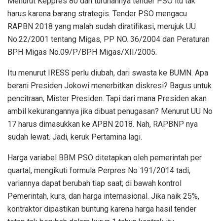
Menurut Keppres 80 dan turunannya tender PSO itu tak
harus karena barang strategis. Tender PSO mengacu
RAPBN 2018 yang malah sudah diratifikasi, merujuk UU
No.22/2001 tentang Migas, PP NO. 36/2004 dan Peraturan
BPH Migas No.09/P/BPH Migas/XII/2005.
Itu menurut IRESS perlu diubah, dari swasta ke BUMN. Apa
berani Presiden Jokowi menerbitkan diskresi? Bagus untuk
pencitraan, Mister Presiden. Tapi dari mana Presiden akan
ambil kekurangannya jika dibuat penugasan? Menurut UU No
17 harus dimasukkan ke APBN 2018. Nah, RAPBNP nya
sudah lewat. Jadi, keruk Pertamina lagi.
Harga variabel BBM PSO ditetapkan oleh pemerintah per
quartal, mengikuti formula Perpres No 191/2014 tadi,
variannya dapat berubah tiap saat; di bawah kontrol
Pemerintah, kurs, dan harga internasional. Jika naik 25%,
kontraktor dipastikan buntung karena harga hasil tender