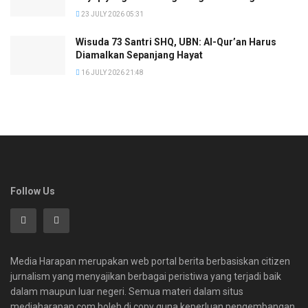
23 JULY 2026 05:31
Wisuda 73 Santri SHQ, UBN: Al-Qur’an Harus
Diamalkan Sepanjang Hayat
16 JULY 2026 21:48
Follow Us
Media Harapan merupakan web portal berita berbasiskan citizen
jurnalism yang menyajikan berbagai peristiwa yang terjadi baik
dalam maupun luar negeri. Semua materi dalam situs
mediaharapan.com boleh di copy guna keperluan pengembangan