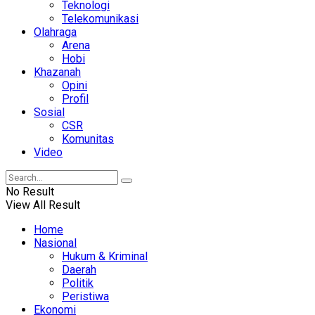
Teknologi
Telekomunikasi
Olahraga
Arena
Hobi
Khazanah
Opini
Profil
Sosial
CSR
Komunitas
Video
No Result
View All Result
Home
Nasional
Hukum & Kriminal
Daerah
Politik
Peristiwa
Ekonomi