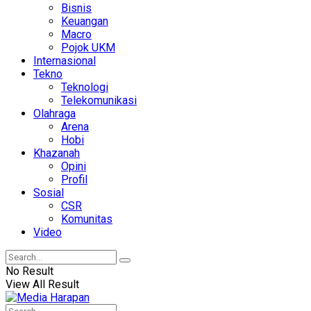
Bisnis
Keuangan
Macro
Pojok UKM
Internasional
Tekno
Teknologi
Telekomunikasi
Olahraga
Arena
Hobi
Khazanah
Opini
Profil
Sosial
CSR
Komunitas
Video
No Result
View All Result