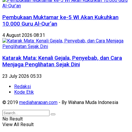
Pembukaan Muktamar ke-5 WI Akan Kukuhkan
10.000 Guru Al-Qur’an
4 August 2026 08:31
Katarak Mata: Kenali Gejala, Penyebab, dan Cara
Menjaga Penglihatan Sejak Dini
23 July 2026 05:33
Redaksi
Kode Etik
© 2019
mediaharapan.com
- By Wahana Muda Indonesia
No Result
View All Result