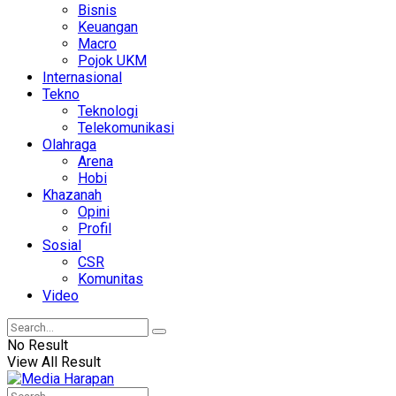
Bisnis
Keuangan
Macro
Pojok UKM
Internasional
Tekno
Teknologi
Telekomunikasi
Olahraga
Arena
Hobi
Khazanah
Opini
Profil
Sosial
CSR
Komunitas
Video
No Result
View All Result