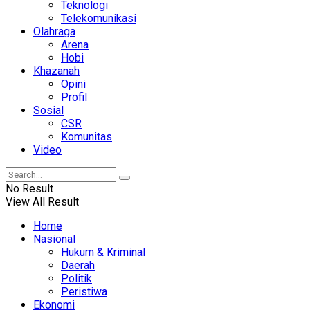
Teknologi
Telekomunikasi
Olahraga
Arena
Hobi
Khazanah
Opini
Profil
Sosial
CSR
Komunitas
Video
No Result
View All Result
Home
Nasional
Hukum & Kriminal
Daerah
Politik
Peristiwa
Ekonomi