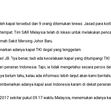
 oleh kapal tersebut dan 9 orang ditemukan tewas. Jasad para kor
empat. Tim SAR Malaysia telah di lokasi untuk melakukan pencar
umah Sakit Mersing Johor Baru.
arkan adanya kapal TKI ilegal yang tenggelam.
l JB. “Iya benar, tadi ada kecelakaan kapal yang ditumpangi TKI i
i perairan Indonesia. Tapi, ia tidak mengetahui secara persis da
a belum tahu, kalau ada informasi lebih lanjut akan kami beritah
enarkan adanya kapal asal Indonesia karam di dekat perairan M
ri 2017 sekitar pukul 09.17 waktu Malaysia, menemukan adanya ka