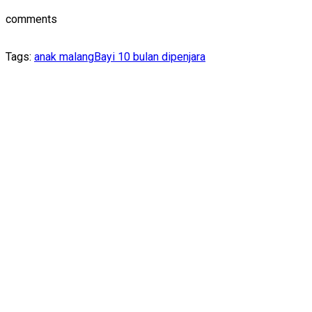
comments
Tags:
anak malang
Bayi 10 bulan dipenjara