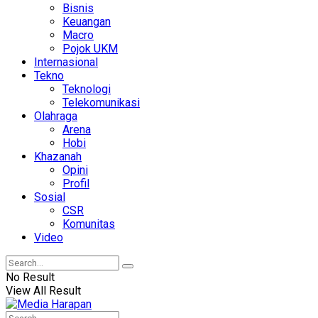
Bisnis
Keuangan
Macro
Pojok UKM
Internasional
Tekno
Teknologi
Telekomunikasi
Olahraga
Arena
Hobi
Khazanah
Opini
Profil
Sosial
CSR
Komunitas
Video
No Result
View All Result