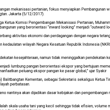
bangan mekanisasi pertanian, fokus menyiapkan Pembangunan wil
gtan. Jakarta (5/12/2017).
g juga Ketua Komisi Pengembangan Mekanisasi Pertanian, Muha
angunan yang berorientasi “inward looking” menjadi “outward lo
gerbang aktivitas ekonomi dan perdagangan dengan negara tetang
n kedaulatan wilayah Negara Kesatuan Republik Indonesia (NKRI
ekatan kesejahteraan, namun tidak meninggalkan pendekatan 
enjadi lumbung pangan berorientasi ekspor yang bertujuan meme
faatkan peluang ekspor pangan ke pasar global,” ujar Syakir
 Balitbangtan Kementan, sebagai Sekretaris sekaligus Ketua T
layah perbatasan.
leno nantinya akan dijadikan dasar kebijakan dan pengembangan
h skala usaha tani yang kecil sehingga tidak efisien, volume m