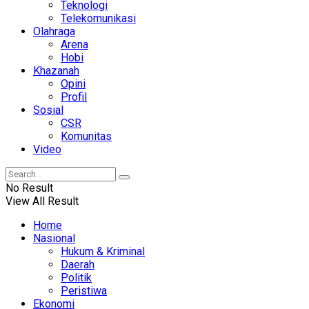
Teknologi
Telekomunikasi
Olahraga
Arena
Hobi
Khazanah
Opini
Profil
Sosial
CSR
Komunitas
Video
No Result
View All Result
Home
Nasional
Hukum & Kriminal
Daerah
Politik
Peristiwa
Ekonomi