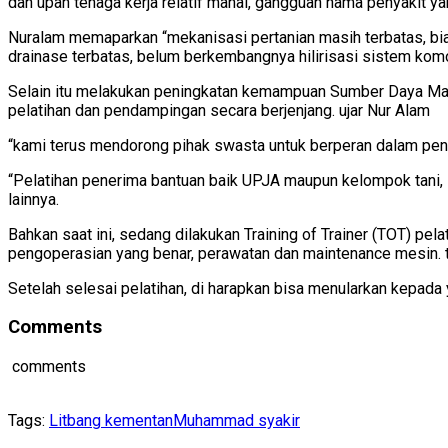
dan upah tenaga kerja relatif mahal, gangguan hama penyakit ya
Nuralam memaparkan “mekanisasi pertanian masih terbatas, biaya
drainase terbatas, belum berkembangnya hilirisasi sistem komo
Selain itu melakukan peningkatan kemampuan Sumber Daya Man
pelatihan dan pendampingan secara berjenjang. ujar Nur Alam
“kami terus mendorong pihak swasta untuk berperan dalam penga
“Pelatihan penerima bantuan baik UPJA maupun kelompok tani, 
lainnya.
Bahkan saat ini, sedang dilakukan Training of Trainer (TOT) pe
pengoperasian yang benar, perawatan dan maintenance mesin.
Setelah selesai pelatihan, di harapkan bisa menularkan kepada
Comments
comments
Tags:
Litbang kementan
Muhammad syakir