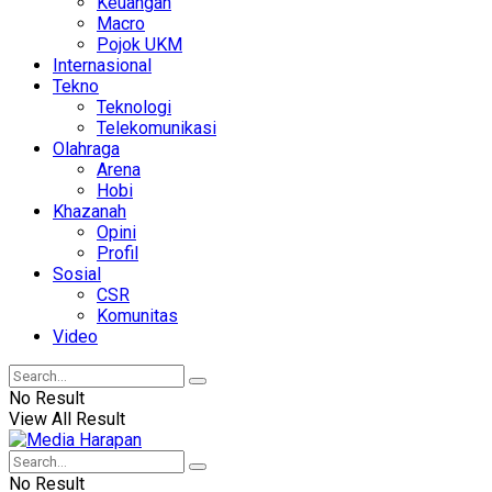
Keuangan
Macro
Pojok UKM
Internasional
Tekno
Teknologi
Telekomunikasi
Olahraga
Arena
Hobi
Khazanah
Opini
Profil
Sosial
CSR
Komunitas
Video
No Result
View All Result
No Result