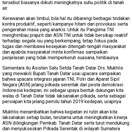
tersebut biasanya diikuti meningkatnya suhu politik di tanah
air.
Kerawanan akan timbul, bila hal itu dibarengi berbagai tindakan
kontra produktif, seperti kampanye hitam dan provokasi serta
pengerahan masa yang anarkis. Untuk itu Panglima TNI
menghimbau prajurit dan ASN TNI untuk tidak bersikap reaktif
terhadap segala isu yang berkempang, tetap fokus pada
tugas dan membawa kesejukan ditengah-tengah masyarakat
dan apabila masyarakat minta konfirmas sampaikan
penjelasan yang tidak memperkeruh suasana, himbaunya.
Sementara itu Asisten Satu Setda Tanah Datar Drs. Mukhlis
yang mewakili Bupati Tanah Datar usai upacara sampaikan
bahwa upacara integrasi jajaran TNI, Polri dan Aparat Sipil
Negara (ASN) jelang pilkada serentak dan pesta demokrasi
Indonesia kedepan, ini sebagai upaya bentuk dukungan kita
walau di Tanah Datar tidak laksanakan pilkada, serta sebagai
persiapan kita jelang pemilu tahun 2019 kedepan, ucapnya.
Mukhlis menambahkan bahwa kegiatan ini rutin akan kita
laksanakan setiap bulan, terutama untuk meningkatkan kinerja
ASN dilingkungan Pemkab. Tanah Datar serta turut mendukung
dan menyukseskan Pilkada Serentak di wilayah Sumatera