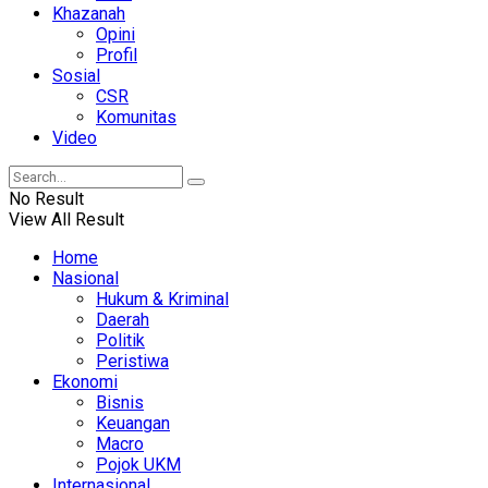
Khazanah
Opini
Profil
Sosial
CSR
Komunitas
Video
No Result
View All Result
Home
Nasional
Hukum & Kriminal
Daerah
Politik
Peristiwa
Ekonomi
Bisnis
Keuangan
Macro
Pojok UKM
Internasional