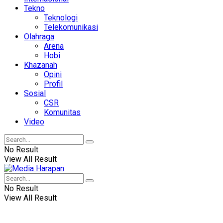
Tekno
Teknologi
Telekomunikasi
Olahraga
Arena
Hobi
Khazanah
Opini
Profil
Sosial
CSR
Komunitas
Video
No Result
View All Result
No Result
View All Result