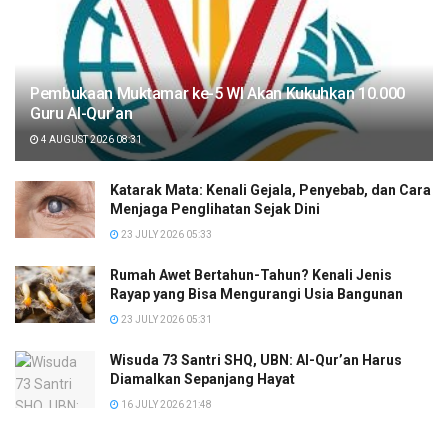
Pembukaan Muktamar ke-5 WI Akan Kukuhkan 10.000
Guru Al-Qur’an
4 AUGUST 2026 08:31
Katarak Mata: Kenali Gejala, Penyebab, dan Cara
Menjaga Penglihatan Sejak Dini
23 JULY 2026 05:33
Rumah Awet Bertahun-Tahun? Kenali Jenis
Rayap yang Bisa Mengurangi Usia Bangunan
23 JULY 2026 05:31
Wisuda 73 Santri SHQ, UBN: Al-Qur’an Harus
Diamalkan Sepanjang Hayat
16 JULY 2026 21:48