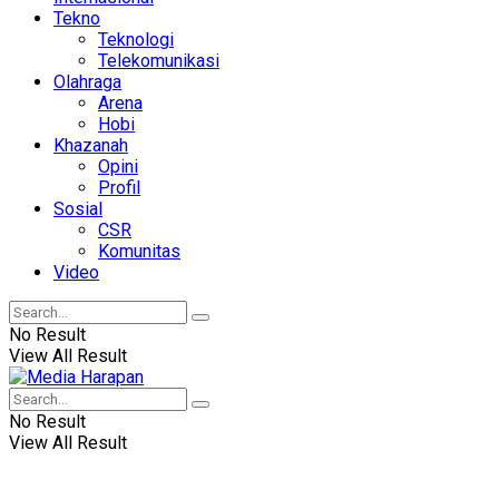
Tekno
Teknologi
Telekomunikasi
Olahraga
Arena
Hobi
Khazanah
Opini
Profil
Sosial
CSR
Komunitas
Video
No Result
View All Result
No Result
View All Result