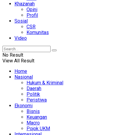
Khazanah
Opini
Profil
Sosial
CSR
Komunitas
Video
No Result
View All Result
Home
Nasional
Hukum & Kriminal
Daerah
Politik
Peristiwa
Ekonomi
Bisnis
Keuangan
Macro
Pojok UKM
Internasional