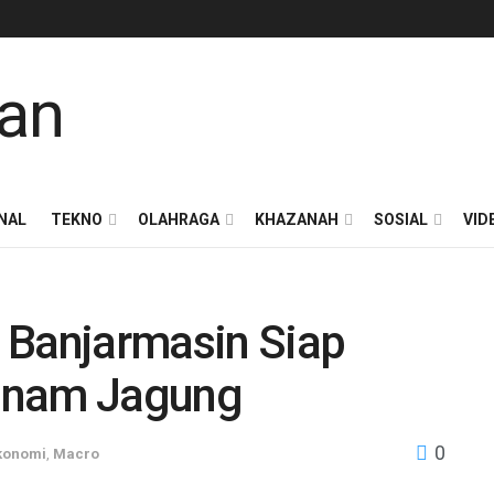
NAL
TEKNO
OLAHRAGA
KHAZANAH
SOSIAL
VID
 Banjarmasin Siap
anam Jagung
0
konomi
,
Macro