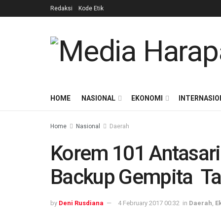
Redaksi
Kode Etik
HOME
NASIONAL
EKONOMI
INTERNASIO
Home
Nasional
Daerah
Korem 101 Antasari
Backup Gempita T
by
Deni Rusdiana
4 February 2017 00:32
in
Daerah
,
E