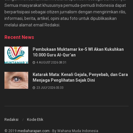
Semua masyarakat khususnya pemuda-pemudi Indonesia dapat
berpartisipasi sebagai citizen jurnalism dengan mengirimkan rilis,
informasi, berita, artikel, opini atau foto untuk dipublikasikan
melalui alamat email Redaksi.
Recent News
Pembukaan Muktamar ke-5 WI Akan Kukuhkan
10.000 Guru Al-Qur’an
4 AUGUST 2026 08:31
Katarak Mata: Kenali Gejala, Penyebab, dan Cara
Menjaga Penglihatan Sejak Dini
23 JULY 2026 05:33
Redaksi
Kode Etik
© 2019
mediaharapan.com
- By Wahana Muda Indonesia