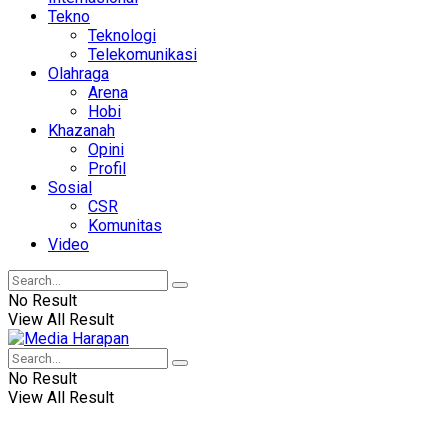
Tekno
Teknologi
Telekomunikasi
Olahraga
Arena
Hobi
Khazanah
Opini
Profil
Sosial
CSR
Komunitas
Video
No Result
View All Result
No Result
View All Result