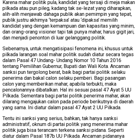
Karena mahar politik pula, kandidat yang tersaji di meja makan
pilkada atau pun pileg, kadang tak se-lezat yang diharapkan,
alih-alih menjawab dahaga publik akan pemimpin yang tepat,
publik justru akhirnya ‘terpaksa’ atau ‘dipaksa’ memilih
kandidat yang dengan kemampuan dan kapasitas yang minim,
dan orang-orang visioner tapi tak punya mahar, harus gigit jari,
dan menjadi penonton di luar gelanggang politik.
Sebenarnya, untuk mengatisipasi fenomena ini, khusus untuk
pilkada larangan soal mahar politik sudah diatur secara tegas
dalam Pasal 47 Undang- Undang Nomor 10 Tahun 2016
tentang Pemilihan Gubernur, Bupati dan Wali Kota. Ancaman
sanksi pun tergolong berat, baik bagi partai politik selaku
penerima dan bakal calon selaku pemberi. Bagi pasangan
calon yang memberikan mahar, apabila terbukti, maka
pencalonannya dibatalkan. Hal ini sesuai pasal 47 Ayat 5 UU
Pilkada. Sementara bagi partai politik penerima mahar, akan
dilarang mengajukan calon pada periode berikutnya di daerah
yang sama. Ini diatur dalam pasal 47 Ayat 2 UU Pilkada.
Tentu ini sanksi yang serius, bahkan, tak hanya sanksi
administratif, oknum di partai politik yang menerima mahar
politik juga bisa terancam terkena sanksi pidana. Seperti
diatur dalam Pasal 187b UU Pilkada. Ancaman pidananya