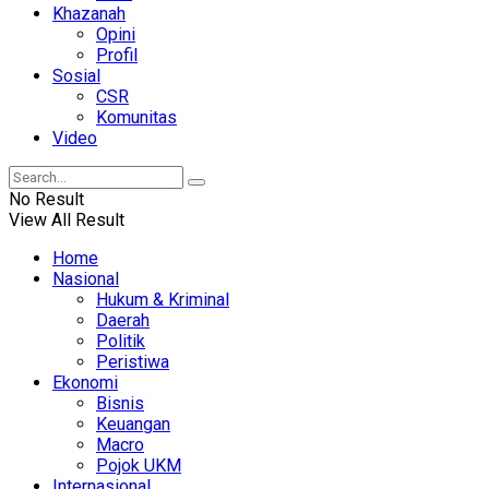
Khazanah
Opini
Profil
Sosial
CSR
Komunitas
Video
No Result
View All Result
Home
Nasional
Hukum & Kriminal
Daerah
Politik
Peristiwa
Ekonomi
Bisnis
Keuangan
Macro
Pojok UKM
Internasional