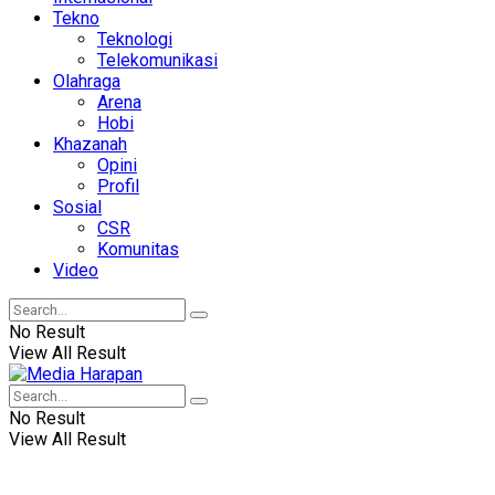
Tekno
Teknologi
Telekomunikasi
Olahraga
Arena
Hobi
Khazanah
Opini
Profil
Sosial
CSR
Komunitas
Video
No Result
View All Result
No Result
View All Result