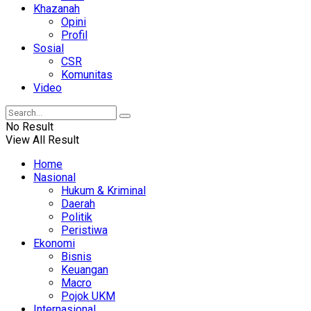
Khazanah
Opini
Profil
Sosial
CSR
Komunitas
Video
No Result
View All Result
Home
Nasional
Hukum & Kriminal
Daerah
Politik
Peristiwa
Ekonomi
Bisnis
Keuangan
Macro
Pojok UKM
Internasional