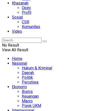
Khazanah
Opini
Profil
Sosial
CSR
Komunitas
Video
No Result
View All Result
Home
Nasional
Hukum & Kriminal
Daerah
Politik
Peristiwa
Ekonomi
Bisnis
Keuangan
Macro
Pojok UKM
Internasional