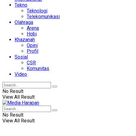
Tekno
Teknologi
Telekomunikasi
Olahraga
Arena
Hobi
Khazanah
Opini
Profil
Sosial
CSR
Komunitas
Video
No Result
View All Result
No Result
View All Result