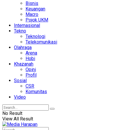
Bisnis
Keuangan
Macro
Pojok UKM
Internasional
Tekno
Teknologi
Telekomunikasi
Olahraga
Arena
Hobi
Khazanah
Opini
Profil
Sosial
CSR
Komunitas
Video
No Result
View All Result