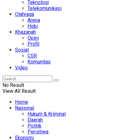
Teknologi
Telekomunikasi
Olahraga
Arena
Hobi
Khazanah
Opini
Profil
Sosial
CSR
Komunitas
Video
No Result
View All Result
Home
Nasional
Hukum & Kriminal
Daerah
Politik
Peristiwa
Ekonomi