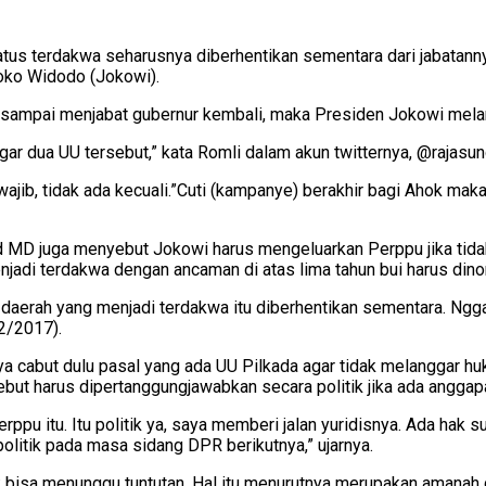
atus terdakwa seharusnya diberhentikan sementara dari jabatann
Joko Widodo (Jokowi).
 sampai menjabat gubernur kembali, maka Presiden Jokowi mel
“Jika Ahok melanjutkan jabatan guber
ib, tidak ada kecuali.”Cuti (kampanye) berakhir bagi Ahok mak
MD juga menyebut Jokowi harus mengeluarkan Perppu jika tidak 
jadi terdakwa dengan ancaman di atas lima tahun bui harus dino
daerah yang menjadi terdakwa itu diberhentikan sementara. Nggak
2/2017).
a cabut dulu pasal yang ada UU Pilkada agar tidak melanggar h
sebut harus dipertanggungjawabkan secara politik jika ada ang
pu itu. Itu politik ya, saya memberi jalan yuridisnya. Ada hak sub
politik pada masa sidang DPR berikutnya,” ujarnya.
bisa menunggu tuntutan. Hal itu menurutnya merupakan amanah 