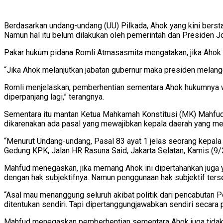
Berdasarkan undang-undang (UU) Pilkada, Ahok yang kini berst
Namun hal itu belum dilakukan oleh pemerintah dan Presiden 
Pakar hukum pidana Romli Atmasasmita mengatakan, jika Ahok
Romli menjelaskan, pemberhentian sementara Ahok hukumnya waj
diperpanjang lagi,” terangnya.
Sementara itu mantan Ketua Mahkamah Konstitusi (MK) Mahfud 
dikarenakan ada pasal yang mewajibkan kepala daerah yang men
“Menurut Undang-undang, Pasal 83 ayat 1 jelas seorang kepala 
Gedung KPK, Jalan HR Rasuna Said, Jakarta Selatan, Kamis (9/
Mahfud menegaskan, jika memang Ahok ini dipertahankan juga y
dengan hak subjektifnya. Namun penggunaan hak subjektif ter
“Asal mau menanggung seluruh akibat politik dari pencabutan Perp
ditentukan sendiri. Tapi dipertanggungjawabkan sendiri secara 
Mahfud menegaskan pemberhentian sementara Ahok juga tidak 