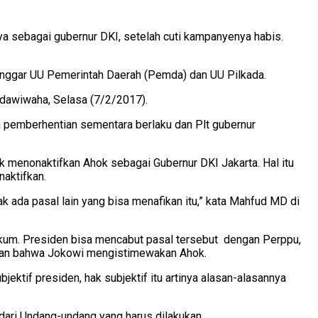
ya sebagai gubernur DKI, setelah cuti kampanyenya habis.
anggar UU Pemerintah Daerah (Pemda) dan UU Pilkada.
nur maka presiden melanggar dua UU tersebut,” kata Romli dalam akun twitternya, ‏@rajasundawiwaha, Selasa (7/2/2017).
a pemberhentian sementara berlaku dan Plt gubernur
menonaktifkan Ahok sebagai Gubernur DKI Jakarta. Hal itu
naktifkan.
 ada pasal lain yang bisa menafikan itu,” kata Mahfud MD di
ukum. Presiden bisa mencabut pasal tersebut dengan Perppu,
gapan bahwa Jokowi mengistimewakan Ahok.
jektif presiden, hak subjektif itu artinya alasan-alasannya
dari Undang-undang yang harus dilakukan.