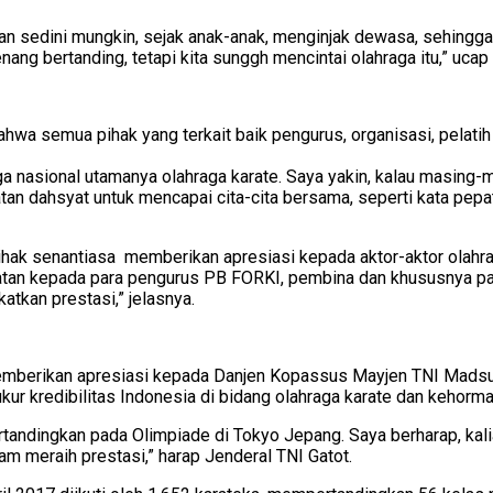
kan sedini mungkin, sejak anak-anak, menginjak dewasa, sehingga
nang bertanding, tetapi kita sunggh mencintai olahraga itu,” ucap
wa semua pihak yang terkait baik pengurus, organisasi, pelatih 
 nasional utamanya olahraga karate. Saya yakin, kalau masing-
n dahsyat untuk mencapai cita-cita bersama, seperti kata pepatah
hak senantiasa memberikan apresiasi kepada aktor-aktor olahra
an kepada para pengurus PB FORKI, pembina dan khususnya para 
kan prestasi,” jelasnya.
berikan apresiasi kepada Danjen Kopassus Mayjen TNI Madsuni 
ur kredibilitas Indonesia di bidang olahraga karate dan kehorma
andingkan pada Olimpiade di Tokyo Jepang. Saya berharap, kalian 
am meraih prestasi,” harap Jenderal TNI Gatot.