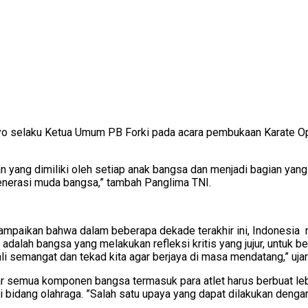
tyo selaku Ketua Umum PB Forki pada acara pembukaan Karate 
uangan yang dimiliki oleh setiap anak bangsa dan menjadi bagian y
enerasi muda bangsa,” tambah Panglima TNI.
mpaikan bahwa dalam beberapa dekade terakhir ini, Indonesia me
r adalah bangsa yang melakukan refleksi kritis yang jujur, untuk 
i semangat dan tekad kita agar berjaya di masa mendatang,” ujar
r semua komponen bangsa termasuk para atlet harus berbuat leb
idang olahraga. ”Salah satu upaya yang dapat dilakukan dengan 