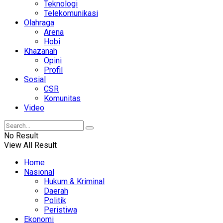
Teknologi
Telekomunikasi
Olahraga
Arena
Hobi
Khazanah
Opini
Profil
Sosial
CSR
Komunitas
Video
No Result
View All Result
Home
Nasional
Hukum & Kriminal
Daerah
Politik
Peristiwa
Ekonomi