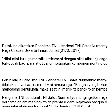
Demikian dikatakan Panglima TNI Jenderal TNI Gatot Nurman
Raga Ciracas Jakarta Timur, Jumat (31/3/2017).
”Nilai-nilai itu juga memiliki relevansi dengan nilai-nilai kej
terkecuali bagi para atlet yang merupakan komponen penting g
Lebih lanjut Panglima TNI Jenderal TNI Gatot Nurmantyo menya
dilakukan evaluasi dan refleksi secara jujur. ”Bangsa yang besa
mengalami penurunan, maka saat ini mari kita bangkitkan kembal
Panglima TNI Jenderal TNI Gatot Nurmantyo mengingatkan, aga
bersama dalam meningkatkan prestasi demi kejayaan bangsa di b
mencintai olahraga tersebut,” kata Jenderal TNI Gatot.