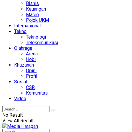
Bisnis
Keuangan
Macro
Pojok UKM
Internasional
Tekno
Teknologi
Telekomunikasi
Olahraga
Arena
Hobi
Khazanah
Opini
Profil
Sosial
CSR
Komunitas
Video
No Result
View All Result