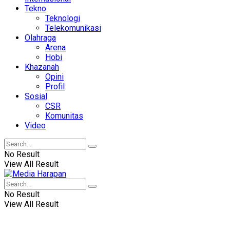
Tekno
Teknologi
Telekomunikasi
Olahraga
Arena
Hobi
Khazanah
Opini
Profil
Sosial
CSR
Komunitas
Video
No Result
View All Result
No Result
View All Result