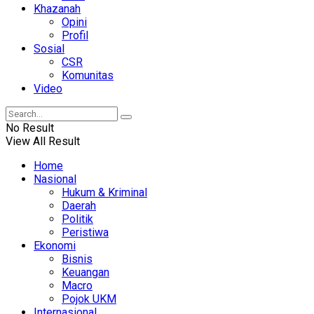
Khazanah
Opini
Profil
Sosial
CSR
Komunitas
Video
No Result
View All Result
Home
Nasional
Hukum & Kriminal
Daerah
Politik
Peristiwa
Ekonomi
Bisnis
Keuangan
Macro
Pojok UKM
Internasional