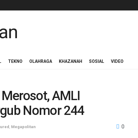
L
TEKNO
OLAHRAGA
KHAZANAH
SOSIAL
VIDEO
 Merosot, AMLI
ergub Nomor 244
0
tured
,
Megapolitan