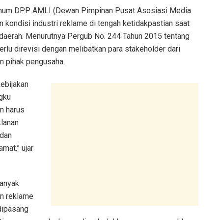
 Umum DPP AMLI (Dewan Pimpinan Pusat Asosiasi Media
 kondisi industri reklame di tengah ketidakpastian saat
 daerah. Menurutnya Pergub No. 244 Tahun 2015 tentang
lu direvisi dengan melibatkan para stakeholder dari
an pihak pengusaha.
kebijakan
gku
n harus
klanan
 dan
mat,” ujar
banyak
n reklame
 dipasang