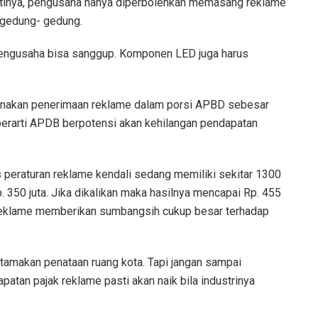
gantinya, pengusaha hanya diperbolehkan memasang reklame
i gedung- gedung.
 pengusaha bisa sanggup. Komponen LED juga harus
anakan penerimaan reklame dalam porsi APBD sebesar
” berarti APDB berpotensi akan kehilangan pendapatan
 peraturan reklame kendali sedang memiliki sekitar 1300
. 350 juta. Jika dikalikan maka hasilnya mencapai Rp. 455
ri reklame memberikan sumbangsih cukup besar terhadap
amakan penataan ruang kota. Tapi jangan sampai
patan pajak reklame pasti akan naik bila industrinya