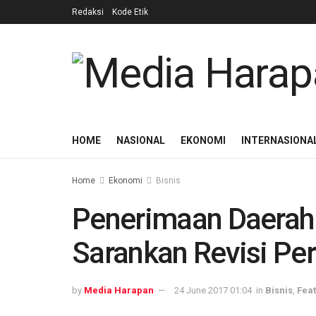
Redaksi
Kode Etik
HOME
NASIONAL
EKONOMI
INTERNASIONA
Home
Ekonomi
Bisnis
Penerimaan Daerah
Sarankan Revisi P
by
Media Harapan
24 June 2017 01:04
in
Bisnis
,
Fea