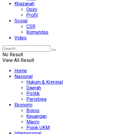
Khazanah
Opini
Profil
Sosial
CSR
Komunitas
Video
No Result
View All Result
Home
Nasional
Hukum & Kriminal
Daerah
Politik
Peristiwa
Ekonomi
Bisnis
Keuangan
Macro
Pojok UKM
Internasional