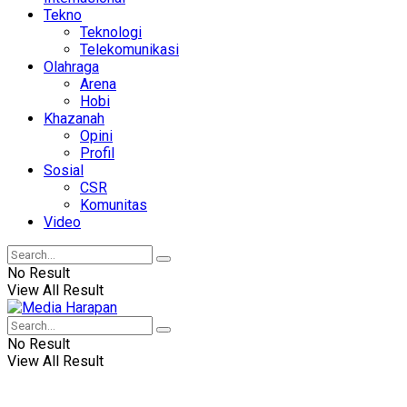
Tekno
Teknologi
Telekomunikasi
Olahraga
Arena
Hobi
Khazanah
Opini
Profil
Sosial
CSR
Komunitas
Video
No Result
View All Result
No Result
View All Result