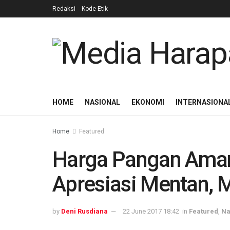
Redaksi
Kode Etik
HOME
NASIONAL
EKONOMI
INTERNASIONA
Home
Featured
Harga Pangan Aman 
Apresiasi Mentan, 
by
Deni Rusdiana
22 June 2017 18:42
in
Featured
,
Na