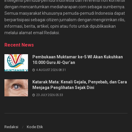
inteligensi pemuda-pemudi Indonesia dan referensi non komersil
dengan mencantumkan mediaharapan.com sebagai sumbernya.
Semua masyarakat khususnya pemuda-pemudi Indonesia dapat
berpartisipasi sebagai citizen jurnalism dengan mengirimkan rilis,
informasi, berita, artikel, opini atau foto untuk dipublikasikan
melalui alamat email Redaksi.
Recent News
Pembukaan Muktamar ke-5 WI Akan Kukuhkan
10.000 Guru Al-Qur’an
4 AUGUST 2026 08:31
Katarak Mata: Kenali Gejala, Penyebab, dan Cara
Menjaga Penglihatan Sejak Dini
23 JULY 2026 05:33
Redaksi
Kode Etik