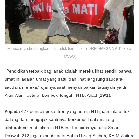
Massa membentangkan sepanduk bertuliskan “NKRI HARGA MATI” (Foto:
IST/WA)
“Pendidikan terbaik bagi anak adalah mereka lihat sendiri bahwa
umat ini adalah umat yang satu, dan lihat langsung saudara-
saudara mereka,” ujarnya saat menyampaikan tausiyahnya di
Alun-Alun Tastura, Lombok Tengah, NTB, Ahad (29/1).
Kepada 427 pondok pesantren yang ada di NTB, ia minta untuk
datang dan mengajak santrinya berkumpul dalam ajang
silaturahmi umat Islam di NTB ini. Rencananya, aksi Safari
Dakwah 212 juga akan dihadiri Habib Rizieq Shihab, KH M Zaitun