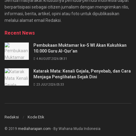
Semua masyarakat khususnya pemuda-pemudi Indonesia dapat
berpartisipasi sebagai citizen jurnalism dengan mengirimkan rilis,
informasi, berita, artikel, opini atau foto untuk dipublikasikan
melalui alamat email Redaksi.
Recent News
Pembukaan Muktamar ke-5 WI Akan Kukuhkan
10.000 Guru Al-Qur’an
4 AUGUST 2026 08:31
Katarak Mata: Kenali Gejala, Penyebab, dan Cara
Menjaga Penglihatan Sejak Dini
23 JULY 2026 05:33
Redaksi
Kode Etik
© 2019
mediaharapan.com
- By Wahana Muda Indonesia