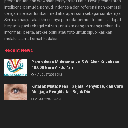
pengetahuan dan wawasan masyarakat khususnya peningkatan
inteligensi pemuda-pemudi Indonesia dan referensi non komersil
dengan mencantumkan mediaharapan.com sebagai sumbernya.
Semua masyarakat khususnya pemuda-pemudi Indonesia dapat
berpartisipasi sebagai citizen jurnalism dengan mengirimkan rilis,
informasi, berita, artikel, opini atau foto untuk dipublikasikan
melalui alamat email Redaksi.
Recent News
Pembukaan Muktamar ke-5 WI Akan Kukuhkan
10.000 Guru Al-Qur’an
4 AUGUST 2026 08:31
Katarak Mata: Kenali Gejala, Penyebab, dan Cara
Menjaga Penglihatan Sejak Dini
23 JULY 2026 05:33