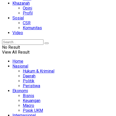
Khazanah
Opini
Profil
Sosial
CSR
Komunitas
Video
No Result
View All Result
Home
Nasional
Hukum & Kriminal
Daerah
Politik
Peristiwa
Ekonomi
Bisnis
Keuangan
Macro
Pojok UKM
Internasional