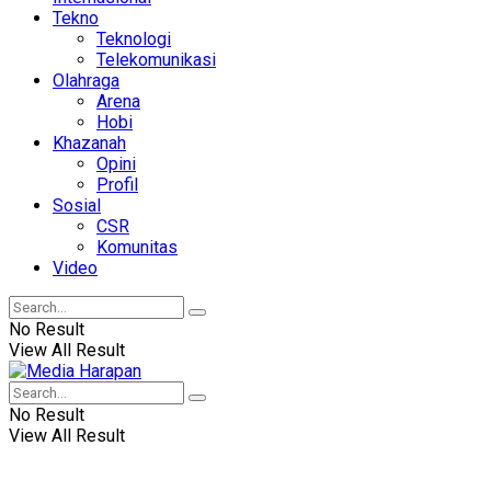
Tekno
Teknologi
Telekomunikasi
Olahraga
Arena
Hobi
Khazanah
Opini
Profil
Sosial
CSR
Komunitas
Video
No Result
View All Result
No Result
View All Result