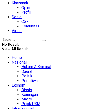
Khazanah
Opini
Profil
Sosial
CSR
Komunitas
Video
No Result
View All Result
Home
Nasional
Hukum & Kriminal
Daerah
Politik
Peristiwa
Ekonomi
Bisnis
Keuangan
Macro
Pojok UKM
Internasional