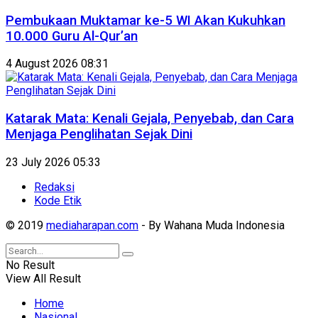
Pembukaan Muktamar ke-5 WI Akan Kukuhkan
10.000 Guru Al-Qur’an
4 August 2026 08:31
Katarak Mata: Kenali Gejala, Penyebab, dan Cara
Menjaga Penglihatan Sejak Dini
23 July 2026 05:33
Redaksi
Kode Etik
© 2019
mediaharapan.com
- By Wahana Muda Indonesia
No Result
View All Result
Home
Nasional