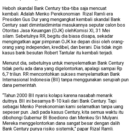
Heboh skandal Bank Century tiba-tiba saja mencuat
kembali. Adalah Menko Perekonomian Rizal Ramli era
Presiden Gus Dur yang mengangkat kembali skandal Bank
Century saat dimintaidimintai masukannya seputar calon bos
Otoritas Jasa Keuangan (OJK) olehKomisi XI, 31 Mei
silam. Sebetulnya RR, begitu dia biasa disapa, sekadar
mengingatkan agar pimpinan OJK ke depan diisi oleh orang-
orang yang independen, kredibel, dan berani. Dia tidak ingin
kasus bank besutan Robert Tantular itu kembali terjadi.
Menurut dia, sebetulnya untuk menyelematkan Bank Century
tidak perlu ada dana yang digelontorkan, apalagi sampai Rp
6,7 triliun. RR mencontohkan sukses menyelamatkan Bank
Internasional Indonesia (BII) tanpa menggunakan serupiah pun
dana pemerintah.
“Tahun 2000 BII nyaris kolaps karena nasabah menarik
duitnya. BII ini besarnya 8-10 kali dari Bank Century. Tapi
sebagai Menko Perekonomian kami selamatkan tanpa uang
sepeser pun. Jadi pada kasus Century, kita semua waktu itu
dibohongi Gubernur BI Boediono dan Menkeu Sri Mulyani.
Mereka menggelontorkan dana sangat besar dengan dalih
Bank Century punya risiko sistemik,” papar Rizal Ramli.