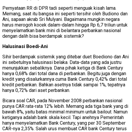
Pernyataan RR di DPR tadi seperti menguak kisah lama.
Memang, saat itu bangsa ini seperti tersihir oleh Budiono dan
Ani, sapaan akrab Sri Mulyani. Bagaimana mungkin negara
harus merogoh kocek dalam-dalam hingga Rp 6,7 triliun untuk
menyelamatkan bank mini di belantara perbankan nasional
dengan dalih bisa berdampak sistemik?
Halusinasi Boedi-Ani
Sihir berdampak sistemik yang ditebar duet Boediono dan Ani
ini sebetulnya halusinasi belaka. Data-data yang ada justru
menunjukkan sebaliknya. Dana pihak ketiga di Bank Century
hanya 0,68% dari total dana di perbankan. Begitu juga dengan
kredit yang disalurkannya cuma Bank Century 0,42% dari total
kredit perbankan. Bahkan asetnya tidak sampai 1%, tepatnya
hanya 0,72% dari aset perbankan.
Bicara soal CAR, pada November 2008 perbankan nasional
punya CAR rata-rata 12% lebih. Memang ada tiga bank yang di
bawah 8%, yaitu batas minimal minimum untuk bailout. Namun
ketiganya adalah bank skala kecil. Tapi anehnya Pemerintah
hanya menyelamatkan Bank Century, yang per 30 September
CAR-nya 2,35%. Salah urus membuat CAR bank Century terus