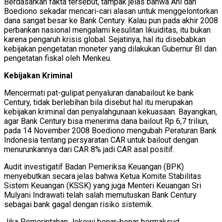
Berdasarkan fakta tersebut, tampak jelas bahwa Ani dan
Boediono sekadar mencari-cari alasan untuk menggelontorkan
dana sangat besar ke Bank Century. Kalau pun pada akhir 2008
perbankan nasional mengalami kesulitan likuiditas, itu bukan
karena pengaruh krisis global. Sejatinya, hal itu disebabkan
kebijakan pengetatan moneter yang dilakukan Gubernur BI dan
pengetatan fiskal oleh Menkeu.
Kebijakan Kriminal
Mencermati pat-gulipat penyaluran danabailout ke bank
Century, tidak berlebihan bila disebut hal itu merupakan
kebijakan kriminal dan penyalahgunaan kekuasaan. Bayangkan,
agar Bank Century bisa menerima dana bailout Rp 6,7 triliun,
pada 14 November 2008 Boediono mengubah Peraturan Bank
Indonesia tentang persyaratan CAR untuk bailout dengan
menurunkannya dari CAR 8% jadi CAR asal positif.
Audit investigatif Badan Pemeriksa Keuangan (BPK)
menyebutkan secara jelas bahwa Ketua Komite Stabilitas
Sistem Keuangan (KSSK) yang juga Menteri Keuangan Sri
Mulyani Indrawati telah salah memutuskan Bank Century
sebagai bank gagal dengan risiko sistemik.
Jika Pemerintahan Jokowi benar-benar bermaksud