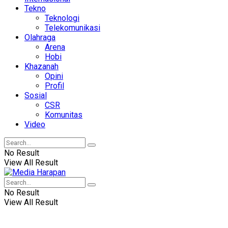
Tekno
Teknologi
Telekomunikasi
Olahraga
Arena
Hobi
Khazanah
Opini
Profil
Sosial
CSR
Komunitas
Video
No Result
View All Result
No Result
View All Result