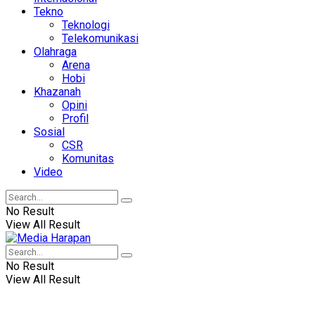
Tekno
Teknologi
Telekomunikasi
Olahraga
Arena
Hobi
Khazanah
Opini
Profil
Sosial
CSR
Komunitas
Video
No Result
View All Result
No Result
View All Result