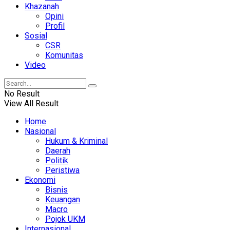
Khazanah
Opini
Profil
Sosial
CSR
Komunitas
Video
No Result
View All Result
Home
Nasional
Hukum & Kriminal
Daerah
Politik
Peristiwa
Ekonomi
Bisnis
Keuangan
Macro
Pojok UKM
Internasional