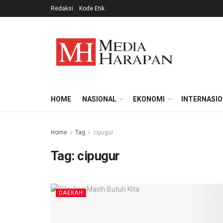
Redaksi
Kode Etik
HOME
NASIONAL
EKONOMI
INTERNASI
Home
Tag
cipugur
Tag:
cipugur
DAERAH