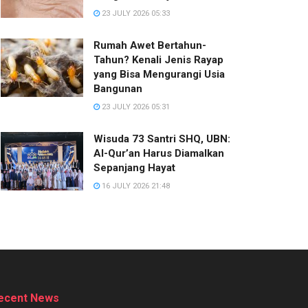
23 JULY 2026 05:33
Rumah Awet Bertahun-
Tahun? Kenali Jenis Rayap
yang Bisa Mengurangi Usia
Bangunan
23 JULY 2026 05:31
Wisuda 73 Santri SHQ, UBN:
Al-Qur’an Harus Diamalkan
Sepanjang Hayat
16 JULY 2026 21:48
ecent News