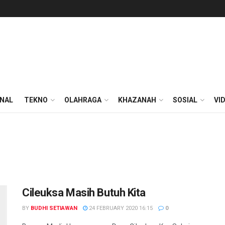
ONAL
TEKNO
OLAHRAGA
KHAZANAH
SOSIAL
VI
Cileuksa Masih Butuh Kita
BY
BUDHI SETIAWAN
24 FEBRUARY 2020 16:15
0