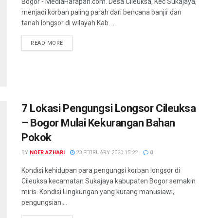
Bogor - MediaHarapan.com. Desa Cileuksa, Kec Sukajaya,
menjadi korban paling parah dari bencana banjir dan
tanah longsor di wilayah Kab ...
READ MORE
7 Lokasi Pengungsi Longsor Cileuksa
– Bogor Mulai Kekurangan Bahan
Pokok
BY
NOER AZHARI
23 FEBRUARY 2020 15:22
0
Kondisi kehidupan para pengungsi korban longsor di
Cileuksa kecamatan Sukajaya kabupaten Bogor semakin
miris. Kondisi Lingkungan yang kurang manusiawi,
pengungsian ...