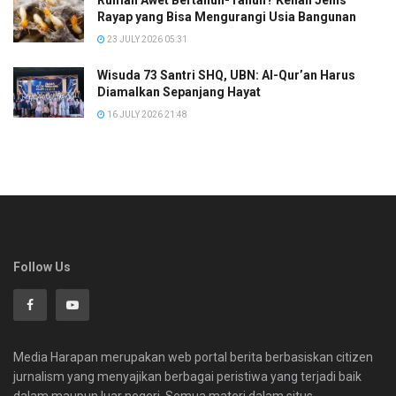
Rayap yang Bisa Mengurangi Usia Bangunan
23 JULY 2026 05:31
Wisuda 73 Santri SHQ, UBN: Al-Qur’an Harus
Diamalkan Sepanjang Hayat
16 JULY 2026 21:48
Follow Us
Media Harapan merupakan web portal berita berbasiskan citizen
jurnalism yang menyajikan berbagai peristiwa yang terjadi baik
dalam maupun luar negeri. Semua materi dalam situs