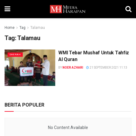
Home
Tag
Talamau
Tag:
Talamau
WMI Tebar Mushaf Untuk Tahfiz
DAERAH
Al Quran
BY
NOER AZHARI
21 SEPTEMBER 2021 11:13
BERITA POPULER
No Content Available