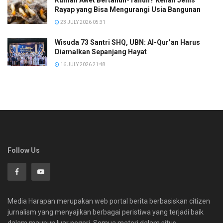
Rayap yang Bisa Mengurangi Usia Bangunan
23 JULY 2026 05:31
Wisuda 73 Santri SHQ, UBN: Al-Qur’an Harus
Diamalkan Sepanjang Hayat
16 JULY 2026 21:48
Follow Us
Media Harapan merupakan web portal berita berbasiskan citizen
jurnalism yang menyajikan berbagai peristiwa yang terjadi baik
dalam maupun luar negeri. Semua materi dalam situs