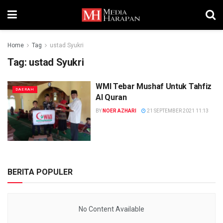
Home
Tag
ustad Syukri
Tag:
ustad Syukri
WMI Tebar Mushaf Untuk Tahfiz
DAERAH
Al Quran
BY
NOER AZHARI
21 SEPTEMBER 2021 11:13
BERITA POPULER
No Content Available