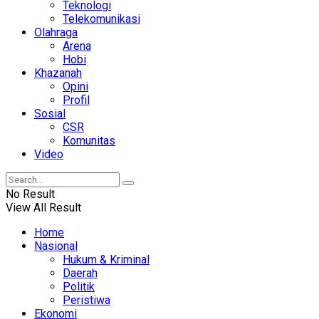
Teknologi
Telekomunikasi
Olahraga
Arena
Hobi
Khazanah
Opini
Profil
Sosial
CSR
Komunitas
Video
No Result
View All Result
Home
Nasional
Hukum & Kriminal
Daerah
Politik
Peristiwa
Ekonomi