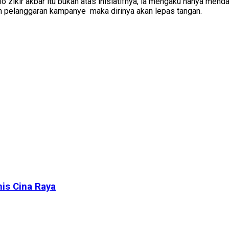
zikir akbar itu bukan atas inisiatifnya, ia mengaku hanya menda
n pelanggaran kampanye maka dirinya akan lepas tangan.
is Cina Raya