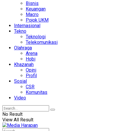
Bisnis
Keuangan
Macro
Pojok UKM
Internasional
Tekno
Teknologi
Telekomunikasi
Olahraga
Arena
Hobi
Khazanah
Opini
Profil
Sosial
CSR
Komunitas
Video
No Result
View All Result