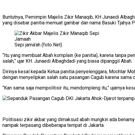
Buntutnya, Pemimpin Majelis Zikir Manaqib, KH Junaedi Albaghd
yang disebar panitia memuat gambar dan nama Basuki Tjahya P
Sepi jama’ah (foto Net)
“Itu yang membuat Abah komplain (ke panitia), karena tanpa pem
salah,” ujar KH. Junaedi Albaghdadi yang biasa dipanggil Abah.
Dirinya kesal kepada Ketua panitia penyelenggara, Mochtar Mo
dengan menyelipkan salah satu pasangan Cagub karena sama d
“Kan sama saja mempolitisir itu, mendompleng itu,” ujarnya kesa
Politisasi zikir akbar yang dimaksud abah mungkin ada benar
nampak terpasang dibeberapa tempat di Jakarta.