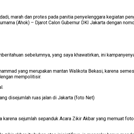
adi, marah dan protes pada panitia penyelenggara kegiatan peng
urnama (Ahok) – Djarot Calon Gubernur DKI Jakarta dengan nomo
beritahuan sebelumnya, yang saya khawatirkan, ini kampanyenya sa
hammad yang merupakan mantan Walikota Bekasi, karena semestin
engan mempolitisir.
l.
nya karena sejumlah sepanduk Acara Zikir Akbar yang memuat fo