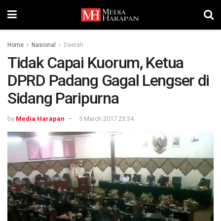
Home
Nasional
Daerah
Tidak Capai Kuorum, Ketua
DPRD Padang Gagal Lengser di
Sidang Paripurna
by
Media Harapan
5 March 2017 23:34