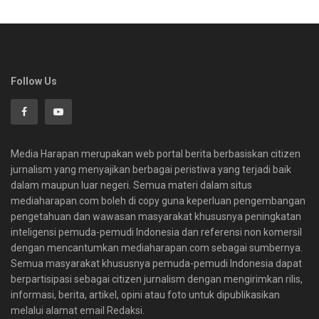
Follow Us
Media Harapan merupakan web portal berita berbasiskan citizen
jurnalism yang menyajikan berbagai peristiwa yang terjadi baik
dalam maupun luar negeri. Semua materi dalam situs
mediaharapan.com boleh di copy guna keperluan pengembangan
pengetahuan dan wawasan masyarakat khususnya peningkatan
inteligensi pemuda-pemudi Indonesia dan referensi non komersil
dengan mencantumkan mediaharapan.com sebagai sumbernya.
Semua masyarakat khususnya pemuda-pemudi Indonesia dapat
berpartisipasi sebagai citizen jurnalism dengan mengirimkan rilis,
informasi, berita, artikel, opini atau foto untuk dipublikasikan
melalui alamat email Redaksi.