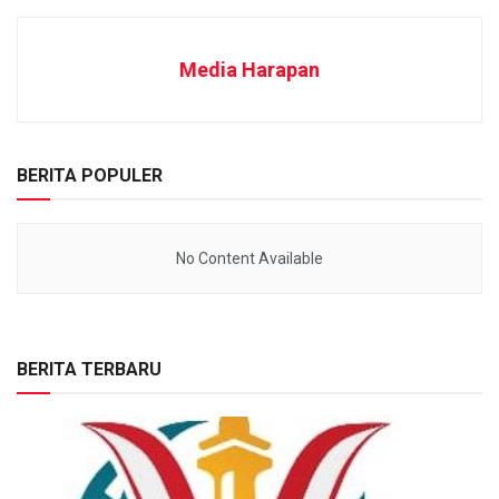
Media Harapan
BERITA POPULER
No Content Available
BERITA TERBARU