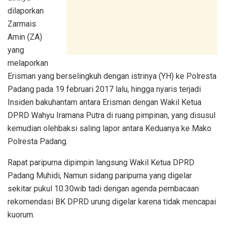
dilaporkan
Zarmais
Amin (ZA)
yang
melaporkan
Erisman yang berselingkuh dengan istrinya (YH) ke Polresta
Padang pada 19 februari 2017 lalu, hingga nyaris terjadi
Insiden bakuhantam antara Erisman dengan Wakil Ketua
DPRD Wahyu Iramana Putra di ruang pimpinan, yang disusul
kemudian olehbaksi saling lapor antara Keduanya ke Mako
Polresta Padang.
Rapat paripurna dipimpin langsung Wakil Ketua DPRD
Padang Muhidi, Namun sidang paripurna yang digelar
sekitar pukul 10.30wib tadi dengan agenda pembacaan
rekomendasi BK DPRD urung digelar karena tidak mencapai
kuorum.