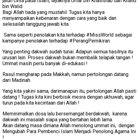
jatuh cinta pada Islam, layaknya Umar bin Khaththab dan Khalid
bin Walid
Bagi Allah tiada yang mustahil. Tugas kita hanya
menyampaikan kebenaran dengan cara yang baik dan
selesailah tanggung jawab kita.
Sama seperti penolakan kita terhadap #MissWorld sebagai
kampanye penolakan terhadap #PerangPemikiran.
Yang penting dakwah sudah tunai. Adapun semua hasilnya itu
urusan lain. Proses dakwah bukan membalik telapak tangan !
Ummat masih perlu banyak di-edukasi !
Rasul mengharap pada Makkah, namun pertolongan datang
dari Madinah.
Yang kita yakini sama, darimanapun itu, pertolongan Allah pasti
datang ! Tugas kita kini berbisik mesra dengan ukhuwah, agar
turun pada kita kecintaan dari Allah !
Meminimalkan dosa lalu bersemangat berdakwah, karena
dakwah ini masalah siapa yang bertahan lebih lama.
Akan datang masa dimana Allah menolong ummat ini, dengan
Mengubah Para Pembenci Islam Menjadi Penolong Agama Ini
!