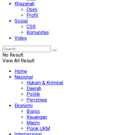
Khazanah
Opini
Profil
Sosial
CSR
Komunitas
Video
No Result
View All Result
Home
Nasional
Hukum & Kriminal
Daerah
Politik
Peristiwa
Ekonomi
Bisnis
Keuangan
Macro
Pojok UKM
Internasional