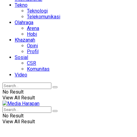
Tekno
Teknologi
Telekomunikasi
Olahraga
Arena
Hobi
Khazanah
Opini
Profil
Sosial
CSR
Komunitas
Video
No Result
View All Result
No Result
View All Result