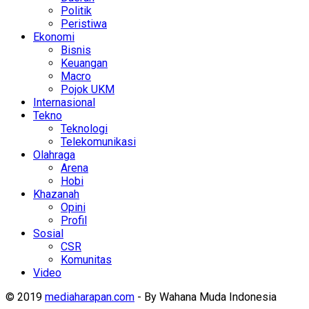
Politik
Peristiwa
Ekonomi
Bisnis
Keuangan
Macro
Pojok UKM
Internasional
Tekno
Teknologi
Telekomunikasi
Olahraga
Arena
Hobi
Khazanah
Opini
Profil
Sosial
CSR
Komunitas
Video
© 2019
mediaharapan.com
- By Wahana Muda Indonesia