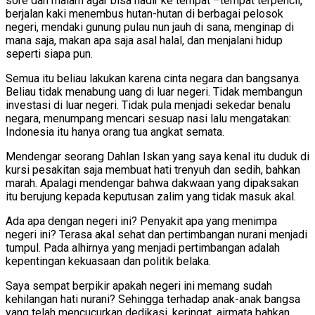
sore dan malam agar bisa hadir ke tempat –tempat terpencil,
berjalan kaki menembus hutan-hutan di berbagai pelosok
negeri, mendaki gunung pulau nun jauh di sana, menginap di
mana saja, makan apa saja asal halal, dan menjalani hidup
seperti siapa pun.
Semua itu beliau lakukan karena cinta negara dan bangsanya.
Beliau tidak menabung uang di luar negeri. Tidak membangun
investasi di luar negeri. Tidak pula menjadi sekedar benalu
negara, menumpang mencari sesuap nasi lalu mengatakan:
Indonesia itu hanya orang tua angkat semata.
Mendengar seorang Dahlan Iskan yang saya kenal itu duduk di
kursi pesakitan saja membuat hati trenyuh dan sedih, bahkan
marah. Apalagi mendengar bahwa dakwaan yang dipaksakan
itu berujung kepada keputusan zalim yang tidak masuk akal.
Ada apa dengan negeri ini? Penyakit apa yang menimpa
negeri ini? Terasa akal sehat dan pertimbangan nurani menjadi
tumpul. Pada alhirnya yang menjadi pertimbangan adalah
kepentingan kekuasaan dan politik belaka.
Saya sempat berpikir apakah negeri ini memang sudah
kehilangan hati nurani? Sehingga terhadap anak-anak bangsa
yang telah mencucurkan dedikasi, keringat, airmata bahkan