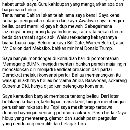
hebat untuk saya. Guru kehidupan yang mengajarkan apa dan
bagaimana hidup.
Tentu nama Dahlan Iskan telah lama saya kenal. Saya kenal
sebagai pengusaha sukses dan kaya. Awalnya saya mengira
beliau pasti memiliki gaya hidup mewah. Sebagaimana
lazimnya orang-orang kaya Indonesia, rata-rata sekalu tampil
beda dan (maaf) agak sok. Walau terkadang kekayaannya
biasa-biasa saja. Belum sekaya Bill Gate, Warren Buffet, atau
Mr. Carlon dari Meksiko, bahkan minimal Donald Trump.
Saya banyak mendengar di kemudian hari di pemerintahan.
Memegang BUMN, menjadi menteri, bahkan pernah maju ingin
mencalonkan diri menjadi kandidat presiden dari partai
Demokrat melalui konvensi partai. Beliau memenangkan itu,
walaupun akhirnya beliau bersama Anies Baswedan, sekarang
Gubernur DKI, hanya dijadikan pelengkap konvensi.
Saya kemudian banyak membaca tentang beliau. Dari latar
belakang keluarga, kehidupan masa kecil, hingga membangun
perusahaan raksasa itu. Tapi saya masih tetap terbawa
dengan bayangan seorang pebisnis sukses. Pasti beda. Gaya
hidup yang mentereng, glamor, dan sudah pasti pergaulan
yang cenderung memilih dan belagak bos.