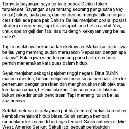
Ternyata bayangan saya tentang sosok Dahlan Islam
terpeleset. Bayangan saya tentang seorang pengusaha yang
(maaf) rakus, tiada puas, dan cenderung menghalalkan segala
cara tidak ada pada pak Dahlan. Beliau menjabat posisi-posisi
strategi di negeri ini, tapi tak serupiah pun beliau ambil. Yah,
untuk apalah gaji dan fasilitas itu dengN kekayaan yang beliau
miliki?
Tapi masalahnya bukan pada kekekayaan. Melainkan pada jiwa
beliau yang memang sudah merasakan “kepuasan dengan apa
adanya”. Bukan jiwa yang tergantung pada harta, dan tidak
pernah menemukan kata puas dalam hidup.
Sejak menjabat sebagai pejabat tinggi negara, Dirut BUMN
maupun menteri, beliau menjalani hidup tanpa berubah. Jika ke
pertemuan dengan presiden dan mengharuskan naik ojek atau
kendaraan umum, bellaiu lakukan. Dan semua ini dilakukan
bukan sekedar untuk pencitraan. Tapi memang itulah beliau
apa adanya.
Setelah selesai di pelayanan publik (menteri) beliau kemudian
kembali menjalani hidup biasa. Salah satunya kembali
mendalami keilmuan di berbagai tempat. Salah satunya di Mid
West, Amerika Serikat. Sekali lagi sebuah pembuktian