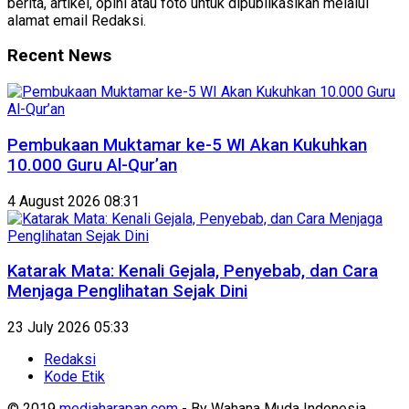
berita, artikel, opini atau foto untuk dipublikasikan melalui
alamat email Redaksi.
Recent News
Pembukaan Muktamar ke-5 WI Akan Kukuhkan
10.000 Guru Al-Qur’an
4 August 2026 08:31
Katarak Mata: Kenali Gejala, Penyebab, dan Cara
Menjaga Penglihatan Sejak Dini
23 July 2026 05:33
Redaksi
Kode Etik
© 2019
mediaharapan.com
- By Wahana Muda Indonesia